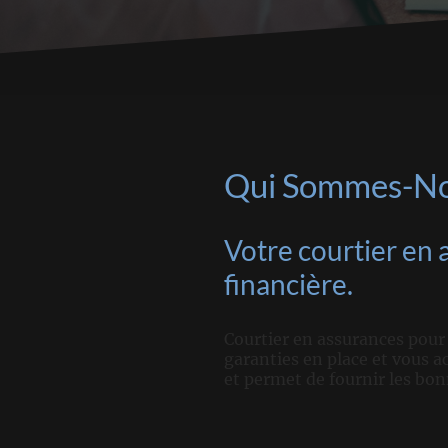
Qui Sommes-No
Votre courtier en 
financière.
Courtier en assurances pour l
garanties en place et vous 
et permet de fournir les bo