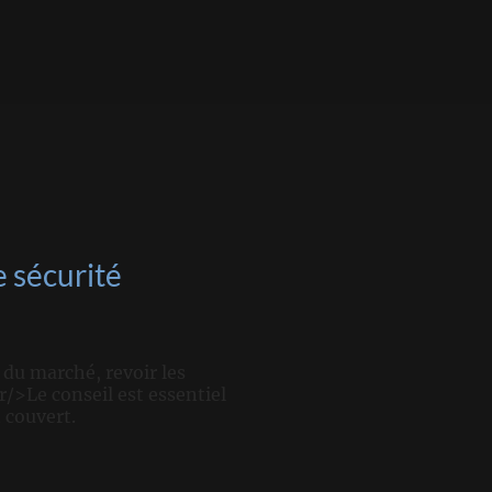
e sécurité
 du marché, revoir les
/>Le conseil est essentiel
 couvert.